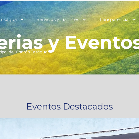
Tosagua
Servicios y Trámites
Transparencia
erias y Evento
ipal del Cantón Tosagua
Eventos Destacados