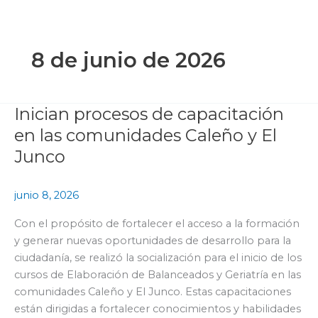
Ir
al
contenido
8 de junio de 2026
Inician procesos de capacitación
Inician
procesos
en las comunidades Caleño y El
de
Junco
capacitación
en
junio 8, 2026
las
comunidades
Con el propósito de fortalecer el acceso a la formación
Caleño
y generar nuevas oportunidades de desarrollo para la
y
ciudadanía, se realizó la socialización para el inicio de los
El
cursos de Elaboración de Balanceados y Geriatría en las
Junco
comunidades Caleño y El Junco. Estas capacitaciones
están dirigidas a fortalecer conocimientos y habilidades