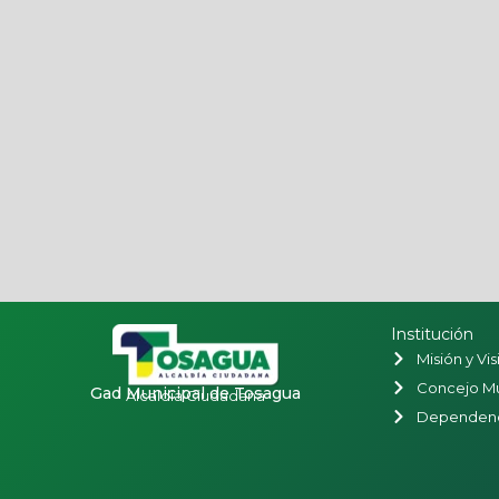
Institución
Misión y Vis
Concejo Mu
Gad Municipal de Tosagua
Alcaldía Ciudadana
Dependenc