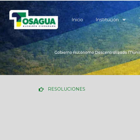
Ir
al
contenido
Inicio
Institución
Gobierno Autónomo Descentralizado Munic
RESOLUCIONES