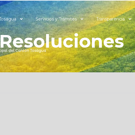
Tosagua
Servicios y Trámites
Transparencia
Resoluciones
ipal del Cantón Tosagua