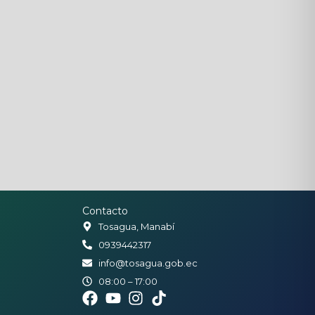
Contacto
Tosagua, Manabí
0939442317
info@tosagua.gob.ec
08:00 – 17:00