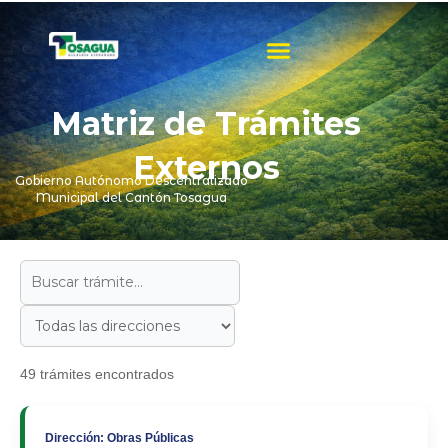
Ir
al
contenido
Matriz de Trámites
Externos
Gobierno Autónomo Descentralizado
Municipal del Cantón Tosagua
49 trámites encontrados
Dirección: Obras Públicas