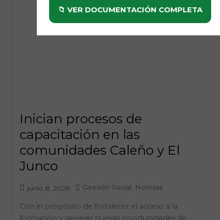
📁 VER DOCUMENTACIÓN COMPLETA
Inician procesos de
capacitación en las
comunidades Caleño y El
Junco
Gestión Social
Noticias
junio 8, 2026
,
Con el propósito de fortalecer el acceso a la
formación y generar nuevas oportunidades de...