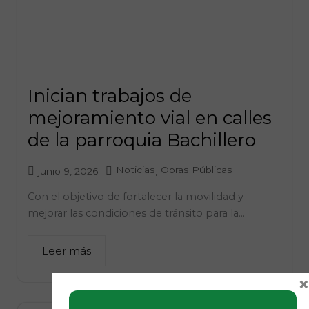
Inician trabajos de
mejoramiento vial en calles
de la parroquia Bachillero
Noticias
Obras Públicas
junio 9, 2026
,
Con el objetivo de fortalecer la movilidad y
mejorar las condiciones de tránsito para la...
Leer más