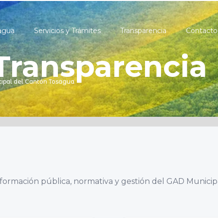
agua
Servicios y Trámites
Transparencia
Contacto
Transparencia
ipal del Cantón Tosagua
nformación pública, normativa y gestión del GAD Munici