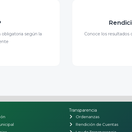
P
Rendic
 obligatoria según la
Conoce los resultados d
ente
Transparencia
ión
Ordenanzas
nicipal
Rendición de Cuentas