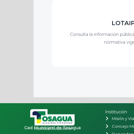
LOTAI
Consulta la información pública
normativa vig
Institución
Misión y Vis
Concejo Mu
Gad Municipal de Tosagua
Alcaldía Ciudadana