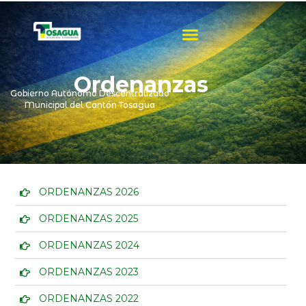
Ir
al
contenido
Ordenanzas
Gobierno Autónomo Descentralizado
Municipal del Cantón Tosagua
ORDENANZAS 2026
ORDENANZAS 2025
ORDENANZAS 2024
ORDENANZAS 2023
ORDENANZAS 2022