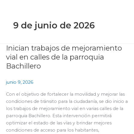
Ir
al
contenido
9 de junio de 2026
Inician trabajos de mejoramiento
Inician
trabajos
vial en calles de la parroquia
de
Bachillero
mejoramiento
vial
junio 9, 2026
en
calles
Con el objetivo de fortalecer la movilidad y mejorar las
de
condiciones de tránsito para la ciudadanía, se dio inicio a
la
los trabajos de mejoramiento vial en varias calles de la
parroquia
parroquia Bachillero. Esta intervención permitirá
Bachillero
optimizar el estado de las vías y brindar mejores
condiciones de acceso para los habitantes,