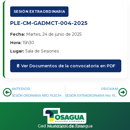
SESIÓN EXTRAORDINARIA
PLE-CM-GADMCT-004-2025
Fecha:
Martes, 24 de junio de 2025
Hora:
15h30
Lugar:
Sala de Sesiones
📄 Ver Documentos de la convocatoria en PDF
Prev
Ne
ANTERIOR
PROXIMA
SESIÓN ORDINARIA NRO. PLECM-GADMCT-018-2025
SESIÓN EXTRAORDINARIA Nro. PLE-CM-GADMCT-004-2025
Gad Municipal de Tosagua
Alcaldía Ciudadana