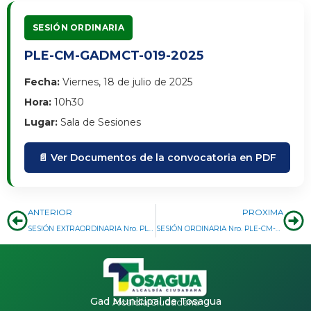
SESIÓN ORDINARIA
PLE-CM-GADMCT-019-2025
Fecha:
Viernes, 18 de julio de 2025
Hora:
10h30
Lugar:
Sala de Sesiones
📄 Ver Documentos de la convocatoria en PDF
Prev
Ne
ANTERIOR
PROXIMA
SESIÓN EXTRAORDINARIA Nro. PLE-CM-GADMCT-004-2025
SESIÓN ORDINARIA Nro. PLE-CM-GADMCT-020-2025
Gad Municipal de Tosagua
Alcaldía Ciudadana