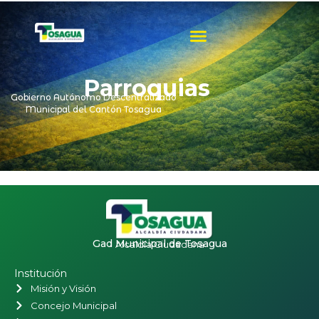
Ir
al
contenido
Parroquias
Gobierno Autónomo Descentralizado
Municipal del Cantón Tosagua
Gad Municipal de Tosagua
Alcaldía Ciudadana
Institución
Misión y Visión
Concejo Municipal