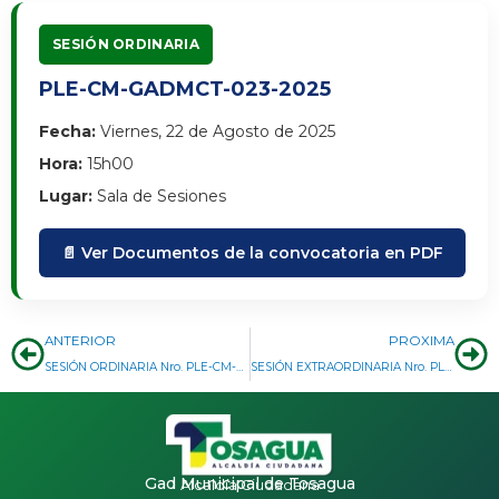
SESIÓN ORDINARIA
PLE-CM-GADMCT-023-2025
Fecha:
Viernes, 22 de Agosto de 2025
Hora:
15h00
Lugar:
Sala de Sesiones
📄 Ver Documentos de la convocatoria en PDF
Prev
Ne
ANTERIOR
PROXIMA
SESIÓN ORDINARIA Nro. PLE-CM-GADMCT-022-2025
SESIÓN EXTRAORDINARIA Nro. PLE-CM-GADMCT-003-2026
Gad Municipal de Tosagua
Alcaldía Ciudadana