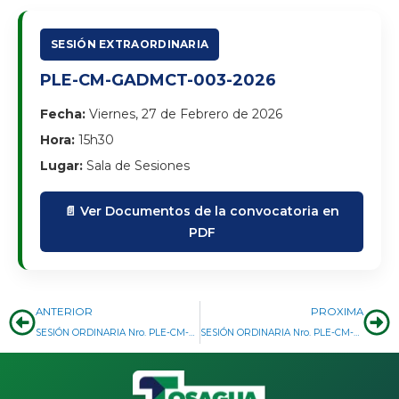
SESIÓN EXTRAORDINARIA
PLE-CM-GADMCT-003-2026
Fecha:
Viernes, 27 de Febrero de 2026
Hora:
15h30
Lugar:
Sala de Sesiones
📄 Ver Documentos de la convocatoria en
PDF
Prev
Ne
ANTERIOR
PROXIMA
SESIÓN ORDINARIA Nro. PLE-CM-GADMCT-023-2025
SESIÓN ORDINARIA Nro. PLE-CM-GADMCT-001-2026