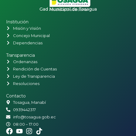
Gad Municipal de Tosagua
Alcaldía Ciudadana
Institución
Misión y Visión
Concejo Municipal
Dependencias
Transparencia
Ordenanzas
Rendición de Cuentas
Ley de Transparencia
Resoluciones
Contacto
Tosagua, Manabí
0939442317
info@tosagua.gob.ec
08:00 – 17:00