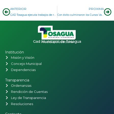
Prev
Ne
ANTERIOR
PROXIMA
GAD Tosagua ejecuta trabajos de reconformación vial en la comunidad La Melilla
Con éxito culminaron los Cursos Vacacionales 2026 en Tosagua
Gad Municipal de Tosagua
Alcaldía Ciudadana
Institución
Misión y Visión
Concejo Municipal
Dependencias
Transparencia
Ordenanzas
Rendición de Cuentas
Ley de Transparencia
Resoluciones