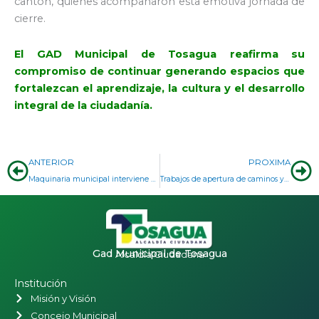
cantón, quienes acompañaron esta emotiva jornada de
cierre.
El GAD Municipal de Tosagua reafirma su
compromiso de continuar generando espacios que
fortalezcan el aprendizaje, la cultura y el desarrollo
integral de la ciudadanía.
Prev
Ne
ANTERIOR
PROXIMA
Maquinaria municipal interviene vías de la comunidad Los Micos
Trabajos de apertura de caminos y adecuación de espacios comunitarios benefician a sectores rurales de Tosagua
Gad Municipal de Tosagua
Alcaldía Ciudadana
Institución
Misión y Visión
Concejo Municipal