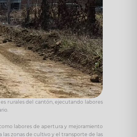
des rurales del cantón, ejecutando labores
rio.
 como labores de apertura y mejoramiento
 las zonas de cultivo y el transporte de las