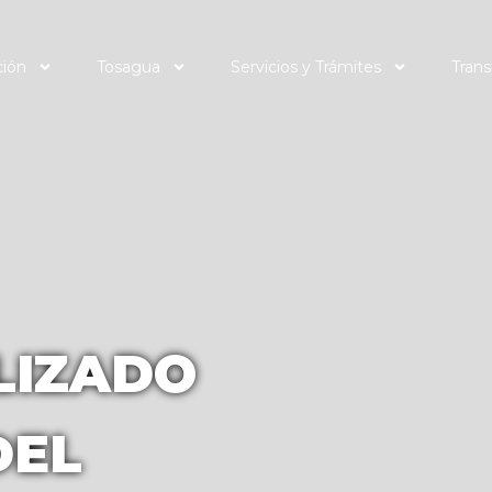
ción
Tosagua
Servicios y Trámites
Trans
LIZADO
DEL