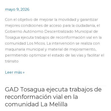
vías
mayo 9, 2026
de
la
Con el objetivo de mejorar la movilidad y garantizar
comunidad
mejores condiciones de acceso para la ciudadanía, el
Los
Gobierno Autónomo Descentralizado Municipal de
Micos
Tosagua ejecuta trabajos de reconformación vial en la
comunidad Los Micos. La intervención se realiza con
maquinaria municipal y material de mejoramiento,
permitiendo optimizar el estado de las vías y facilitar el
tránsito
Leer más »
GAD Tosagua ejecuta trabajos de
GAD
Tosagua
reconformación vial en la
ejecuta
comunidad La Melilla
trabajos