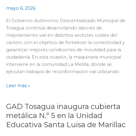
de
mayo 6, 2026
reconformación
vial
El Gobierno Autónomo Descentralizado Municipal de
en
Tosagua continúa desarrollando labores de
la
mejoramiento vial en distintos sectores rurales del
comunidad
cantón, con el objetivo de fortalecer la conectividad y
La
garantizar mejores condiciones de movilidad para la
Melilla
ciudadanía. En esta ocasión, la maquinaria municipal
interviene en la comunidad La Melilla, donde se
ejecutan trabajos de reconformación vial utilizando
Leer más »
GAD Tosagua inaugura cubierta
GAD
Tosagua
metálica N.° 5 en la Unidad
inaugura
Educativa Santa Luisa de Marillac
cubierta
metálica