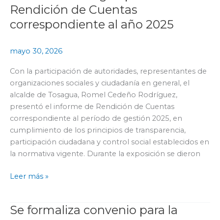
de
Rendición de Cuentas
Tosagua
correspondiente al año 2025
presentó
la
mayo 30, 2026
Rendición
de
Con la participación de autoridades, representantes de
Cuentas
organizaciones sociales y ciudadanía en general, el
correspondiente
alcalde de Tosagua, Romel Cedeño Rodríguez,
al
presentó el informe de Rendición de Cuentas
año
correspondiente al período de gestión 2025, en
2025
cumplimiento de los principios de transparencia,
participación ciudadana y control social establecidos en
la normativa vigente. Durante la exposición se dieron
Leer más »
Se formaliza convenio para la
Se
formaliza