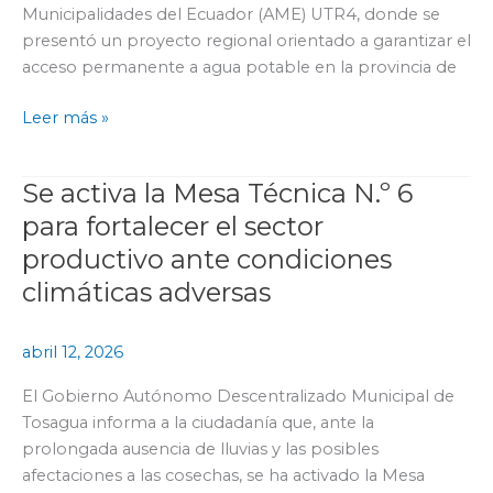
Municipalidades del Ecuador (AME) UTR4, donde se
a
presentó un proyecto regional orientado a garantizar el
agua
acceso permanente a agua potable en la provincia de
potable
en
Leer más »
Manabí
Se activa la Mesa Técnica N.º 6
Se
activa
para fortalecer el sector
la
productivo ante condiciones
Mesa
climáticas adversas
Técnica
N.º
6
abril 12, 2026
para
El Gobierno Autónomo Descentralizado Municipal de
fortalecer
Tosagua informa a la ciudadanía que, ante la
el
prolongada ausencia de lluvias y las posibles
sector
afectaciones a las cosechas, se ha activado la Mesa
productivo