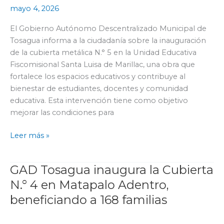
mayo 4, 2026
N.
°
El Gobierno Autónomo Descentralizado Municipal de
5
Tosagua informa a la ciudadanía sobre la inauguración
en
de la cubierta metálica N.° 5 en la Unidad Educativa
la
Fiscomisional Santa Luisa de Marillac, una obra que
Unidad
fortalece los espacios educativos y contribuye al
Educativa
bienestar de estudiantes, docentes y comunidad
Santa
educativa. Esta intervención tiene como objetivo
Luisa
mejorar las condiciones para
de
Marillac
Leer más »
GAD Tosagua inaugura la Cubierta
GAD
Tosagua
N.° 4 en Matapalo Adentro,
inaugura
beneficiando a 168 familias
la
Cubierta