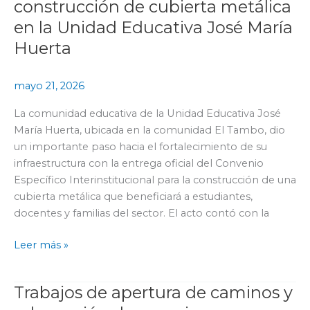
construcción de cubierta metálica
convenio
en la Unidad Educativa José María
para
Huerta
la
construcción
de
mayo 21, 2026
cubierta
La comunidad educativa de la Unidad Educativa José
metálica
María Huerta, ubicada en la comunidad El Tambo, dio
en
un importante paso hacia el fortalecimiento de su
la
infraestructura con la entrega oficial del Convenio
Unidad
Específico Interinstitucional para la construcción de una
Educativa
cubierta metálica que beneficiará a estudiantes,
José
docentes y familias del sector. El acto contó con la
María
Huerta
Leer más »
Trabajos de apertura de caminos y
Trabajos
de