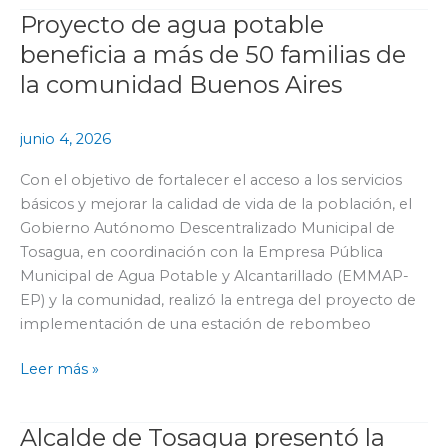
Proyecto de agua potable
Proyecto
de
beneficia a más de 50 familias de
agua
la comunidad Buenos Aires
potable
beneficia
junio 4, 2026
a
más
Con el objetivo de fortalecer el acceso a los servicios
de
básicos y mejorar la calidad de vida de la población, el
50
Gobierno Autónomo Descentralizado Municipal de
familias
Tosagua, en coordinación con la Empresa Pública
de
Municipal de Agua Potable y Alcantarillado (EMMAP-
la
EP) y la comunidad, realizó la entrega del proyecto de
comunidad
implementación de una estación de rebombeo
Buenos
Aires
Leer más »
Alcalde de Tosagua presentó la
Alcalde