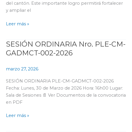
del cantón. Este importante logro permitirá fortalecer
y ampliar el
Leer más »
SESIÓN ORDINARIA Nro. PLE-CM-
SESIÓN
ORDINARIA
GADMCT-002-2026
Nro.
PLE-
marzo 27, 2026
CM-
GADMCT-
SESIÓN ORDINARIA PLE-CM-GADMCT-002-2026
002-
Fecha: Lunes, 30 de Marzo de 2026 Hora: 16h00 Lugar:
2026
Sala de Sesiones 📄 Ver Documentos de la convocatoria
en PDF
Leer más »