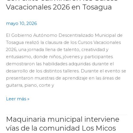
éxito
Vacacionales 2026 en Tosagua
culminaron
los
mayo 10, 2026
Cursos
Vacacionales
El Gobierno Autónomo Descentralizado Municipal de
2026
Tosagua realizó la clausura de los Cursos Vacacionales
en
2026, una jornada llena de talento, creatividad y
Tosagua
entusiasmo, donde niños, jóvenes y participantes
demostraron las habilidades adquiridas durante el
desarrollo de los distintos talleres. Durante el evento se
presentaron muestras de aprendizaje en las áreas de
guitarra, piano, corte y
Leer más »
Maquinaria municipal interviene
Maquinaria
municipal
vías de la comunidad Los Micos
interviene