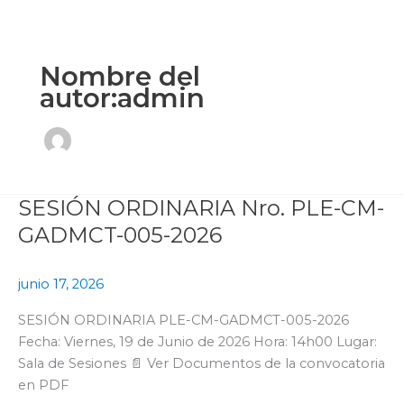
Ir
al
contenido
Nombre del
autor:admin
SESIÓN ORDINARIA Nro. PLE-CM-
SESIÓN
ORDINARIA
GADMCT-005-2026
Nro.
PLE-
junio 17, 2026
CM-
GADMCT-
SESIÓN ORDINARIA PLE-CM-GADMCT-005-2026
005-
Fecha: Viernes, 19 de Junio de 2026 Hora: 14h00 Lugar:
2026
Sala de Sesiones 📄 Ver Documentos de la convocatoria
en PDF