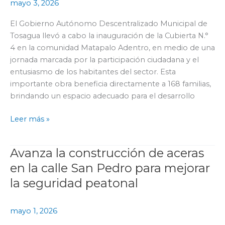
mayo 3, 2026
N.
°
El Gobierno Autónomo Descentralizado Municipal de
4
Tosagua llevó a cabo la inauguración de la Cubierta N.°
en
4 en la comunidad Matapalo Adentro, en medio de una
Matapalo
jornada marcada por la participación ciudadana y el
Adentro,
entusiasmo de los habitantes del sector. Esta
beneficiando
importante obra beneficia directamente a 168 familias,
a
brindando un espacio adecuado para el desarrollo
168
familias
Leer más »
Avanza la construcción de aceras
Avanza
la
en la calle San Pedro para mejorar
construcción
la seguridad peatonal
de
aceras
mayo 1, 2026
en
la