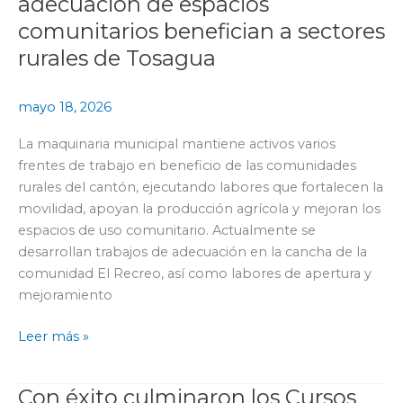
adecuación de espacios
apertura
comunitarios benefician a sectores
de
rurales de Tosagua
caminos
y
adecuación
mayo 18, 2026
de
La maquinaria municipal mantiene activos varios
espacios
frentes de trabajo en beneficio de las comunidades
comunitarios
rurales del cantón, ejecutando labores que fortalecen la
benefician
movilidad, apoyan la producción agrícola y mejoran los
a
espacios de uso comunitario. Actualmente se
sectores
desarrollan trabajos de adecuación en la cancha de la
rurales
comunidad El Recreo, así como labores de apertura y
de
mejoramiento
Tosagua
Leer más »
Con éxito culminaron los Cursos
Con