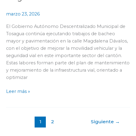
bacheo
mayor
marzo 23, 2026
y
pavimentación
El Gobierno Autónomo Descentralizado Municipal de
en
Tosagua continúa ejecutando trabajos de bacheo
la
mayor y pavimentación en la calle Magdalena Dávalos,
calle
con el objetivo de mejorar la movilidad vehicular y la
Magdalena
seguridad vial en este importante sector del cantón.
Dávalos
Estas labores forman parte del plan de mantenimiento
y mejoramiento de la infraestructura vial, orientado a
optimizar
Leer más »
1
2
Siguiente
→