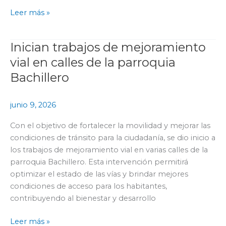
Leer más »
Inician trabajos de mejoramiento
Inician
trabajos
vial en calles de la parroquia
de
Bachillero
mejoramiento
vial
junio 9, 2026
en
calles
Con el objetivo de fortalecer la movilidad y mejorar las
de
condiciones de tránsito para la ciudadanía, se dio inicio a
la
los trabajos de mejoramiento vial en varias calles de la
parroquia
parroquia Bachillero. Esta intervención permitirá
Bachillero
optimizar el estado de las vías y brindar mejores
condiciones de acceso para los habitantes,
contribuyendo al bienestar y desarrollo
Leer más »