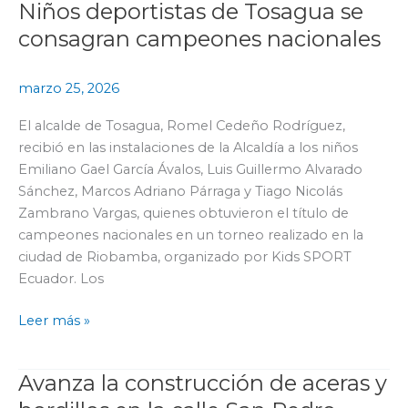
Niños deportistas de Tosagua se
Niños
deportistas
consagran campeones nacionales
de
Tosagua
marzo 25, 2026
se
consagran
El alcalde de Tosagua, Romel Cedeño Rodríguez,
campeones
recibió en las instalaciones de la Alcaldía a los niños
nacionales
Emiliano Gael García Ávalos, Luis Guillermo Alvarado
Sánchez, Marcos Adriano Párraga y Tiago Nicolás
Zambrano Vargas, quienes obtuvieron el título de
campeones nacionales en un torneo realizado en la
ciudad de Riobamba, organizado por Kids SPORT
Ecuador. Los
Leer más »
Avanza la construcción de aceras y
Avanza
la