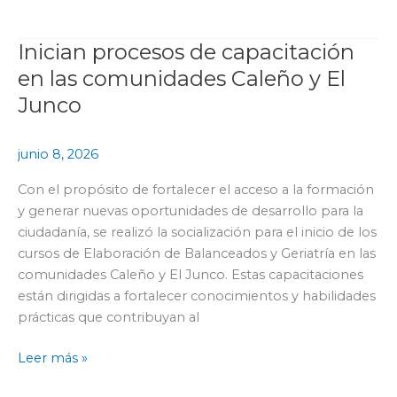
Inician procesos de capacitación
Inician
procesos
en las comunidades Caleño y El
de
Junco
capacitación
en
junio 8, 2026
las
comunidades
Con el propósito de fortalecer el acceso a la formación
Caleño
y generar nuevas oportunidades de desarrollo para la
y
ciudadanía, se realizó la socialización para el inicio de los
El
cursos de Elaboración de Balanceados y Geriatría en las
Junco
comunidades Caleño y El Junco. Estas capacitaciones
están dirigidas a fortalecer conocimientos y habilidades
prácticas que contribuyan al
Leer más »