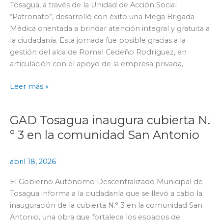
Tosagua, a través de la Unidad de Acción Social
gratuita
“Patronato”, desarrolló con éxito una Mega Brigada
para
Médica orientada a brindar atención integral y gratuita a
la
la ciudadanía. Esta jornada fue posible gracias a la
ciudadanía
gestión del alcalde Romel Cedeño Rodríguez, en
articulación con el apoyo de la empresa privada,
Leer más »
GAD Tosagua inaugura cubierta N.
GAD
Tosagua
° 3 en la comunidad San Antonio
inaugura
cubierta
abril 18, 2026
N.
°
El Gobierno Autónomo Descentralizado Municipal de
3
Tosagua informa a la ciudadanía que se llevó a cabo la
en
inauguración de la cubierta N.° 3 en la comunidad San
la
Antonio, una obra que fortalece los espacios de