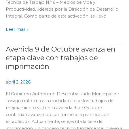
Técnica de Trabajo N.º 6 – Medios de Vida y
ante
Productividad, liderada por la Dirección de Desarrollo
condiciones
Integral. Como parte de esta activación, se llevó
climáticas
adversas
Leer más »
Avenida 9 de Octubre avanza en
Avenida
9
etapa clave con trabajos de
de
imprimación
Octubre
avanza
abril 2, 2026
en
etapa
El Gobierno Autónomo Descentralizado Municipal de
clave
Tosagua informa a la ciudadanía que los trabajos de
con
mejoramiento vial en la avenida 9 de Octubre
trabajos
continúan avanzando conforme a la planificación
de
establecida. Actualmente, se ejecuta la fase de
imprimación
imprimación, un proceso técnico fundamental previo a