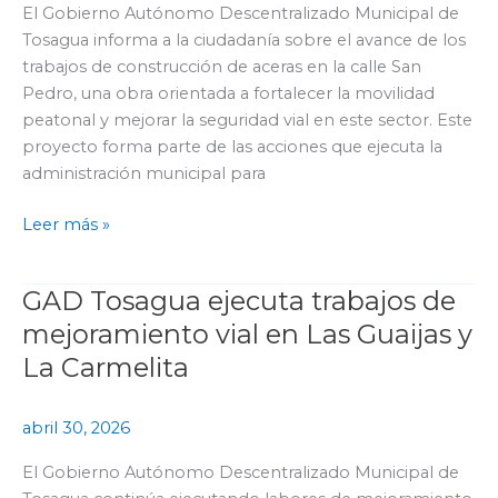
El Gobierno Autónomo Descentralizado Municipal de
calle
Tosagua informa a la ciudadanía sobre el avance de los
San
trabajos de construcción de aceras en la calle San
Pedro
Pedro, una obra orientada a fortalecer la movilidad
para
peatonal y mejorar la seguridad vial en este sector. Este
mejorar
proyecto forma parte de las acciones que ejecuta la
la
administración municipal para
seguridad
peatonal
Leer más »
GAD Tosagua ejecuta trabajos de
GAD
Tosagua
mejoramiento vial en Las Guaijas y
ejecuta
La Carmelita
trabajos
de
abril 30, 2026
mejoramiento
vial
El Gobierno Autónomo Descentralizado Municipal de
en