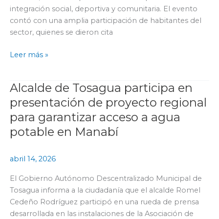
comunidad
integración social, deportiva y comunitaria. El evento
San
contó con una amplia participación de habitantes del
Antonio
sector, quienes se dieron cita
Leer más »
Alcalde de Tosagua participa en
Alcalde
de
presentación de proyecto regional
Tosagua
para garantizar acceso a agua
participa
potable en Manabí
en
presentación
de
abril 14, 2026
proyecto
El Gobierno Autónomo Descentralizado Municipal de
regional
Tosagua informa a la ciudadanía que el alcalde Romel
para
Cedeño Rodríguez participó en una rueda de prensa
garantizar
desarrollada en las instalaciones de la Asociación de
acceso