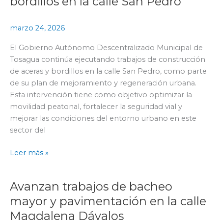
bordillos en la calle San Pedro
construcción
de
marzo 24, 2026
aceras
y
El Gobierno Autónomo Descentralizado Municipal de
bordillos
Tosagua continúa ejecutando trabajos de construcción
en
de aceras y bordillos en la calle San Pedro, como parte
la
de su plan de mejoramiento y regeneración urbana.
calle
Esta intervención tiene como objetivo optimizar la
San
movilidad peatonal, fortalecer la seguridad vial y
Pedro
mejorar las condiciones del entorno urbano en este
sector del
Leer más »
Avanzan trabajos de bacheo
Avanzan
trabajos
mayor y pavimentación en la calle
de
Magdalena Dávalos