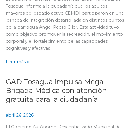
integración
Tosagua informa a la ciudadanía que los adultos
en
mayores del espacio activo CEMDI participaron en una
la
jornada de integración desarrollada en distintos puntos
parroquia
de la parroquia Ángel Pedro Giler. Esta actividad tuvo
Ángel
como objetivo promover la recreación, el movimiento
Pedro
corporal y el fortalecimiento de las capacidades
Giler
cognitivas y afectivas
Leer más »
GAD Tosagua impulsa Mega
GAD
Tosagua
Brigada Médica con atención
impulsa
gratuita para la ciudadanía
Mega
Brigada
abril 26, 2026
Médica
con
El Gobierno Autónomo Descentralizado Municipal de
atención