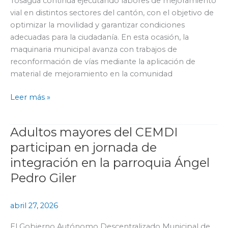
Tosagua continúa ejecutando labores de mejoramiento
Las
vial en distintos sectores del cantón, con el objetivo de
Guaijas
optimizar la movilidad y garantizar condiciones
y
adecuadas para la ciudadanía. En esta ocasión, la
La
maquinaria municipal avanza con trabajos de
Carmelita
reconformación de vías mediante la aplicación de
material de mejoramiento en la comunidad
Leer más »
Adultos mayores del CEMDI
Adultos
mayores
participan en jornada de
del
integración en la parroquia Ángel
CEMDI
Pedro Giler
participan
en
jornada
abril 27, 2026
de
El Gobierno Autónomo Descentralizado Municipal de